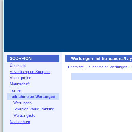
SCORPION
Wertungen mit Богданова/Гл
Übersicht
Übersicht
›
Teilnahme an Wertungen
›
Advertising on Scorpion
About project
Mannschaft
Turnier
Teilnahme an Wertungen
Wertungen
Scorpion World Ranking
Weltrangliste
Nachrichten